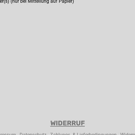
r(s) (nur bei Mitteilung auf Papier)
WIDERRUF
pressum
Datenschutz
Zahlungs- & Lieferbedingungen
Widerr