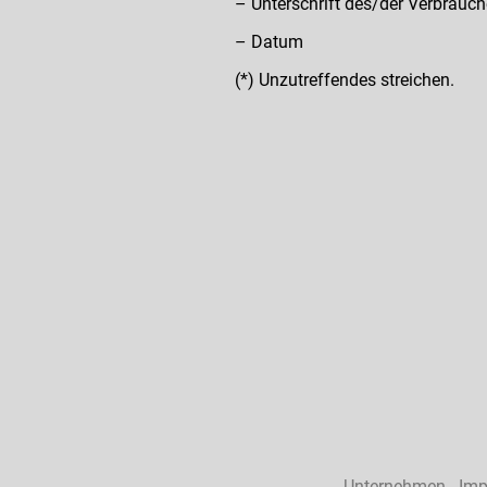
– Unterschrift des/der Verbrauche
– Datum
(*) Unzutreffendes streichen.
Unternehmen
Im